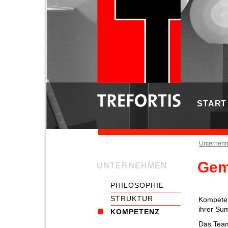
START
Unterneh
Gem
UNTERNEHMEN
PHILOSOPHIE
STRUKTUR
Kompeten
ihrer Su
KOMPETENZ
Das Team