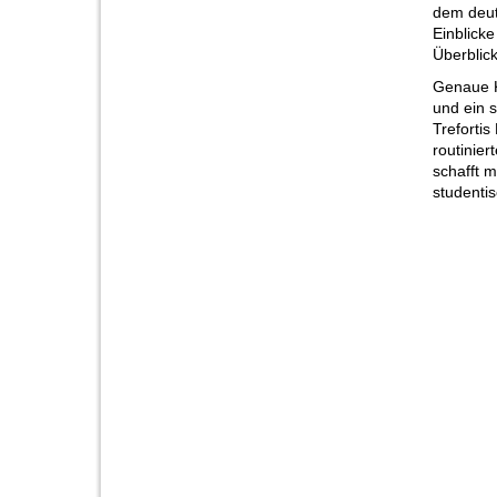
dem deut
Einblicke
Überblic
Genaue K
und ein 
Treforti
routinie
schafft 
studentis